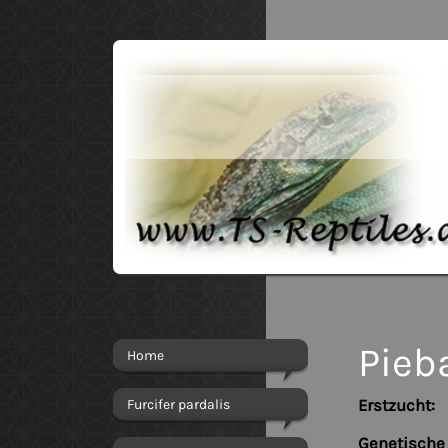
Pieb
Home
Furcifer pardalis
Erstzucht:
P
Genetische